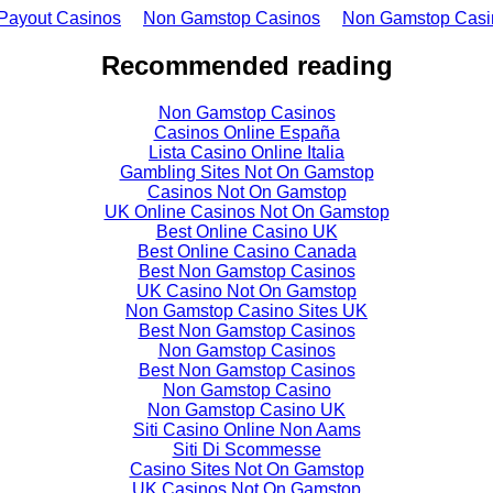
 Payout Casinos
Non Gamstop Casinos
Non Gamstop Casi
Recommended reading
Non Gamstop Casinos
Casinos Online España
Lista Casino Online Italia
Gambling Sites Not On Gamstop
Casinos Not On Gamstop
UK Online Casinos Not On Gamstop
Best Online Casino UK
Best Online Casino Canada
Best Non Gamstop Casinos
UK Casino Not On Gamstop
Non Gamstop Casino Sites UK
Best Non Gamstop Casinos
Non Gamstop Casinos
Best Non Gamstop Casinos
Non Gamstop Casino
Non Gamstop Casino UK
Siti Casino Online Non Aams
Siti Di Scommesse
Casino Sites Not On Gamstop
UK Casinos Not On Gamstop