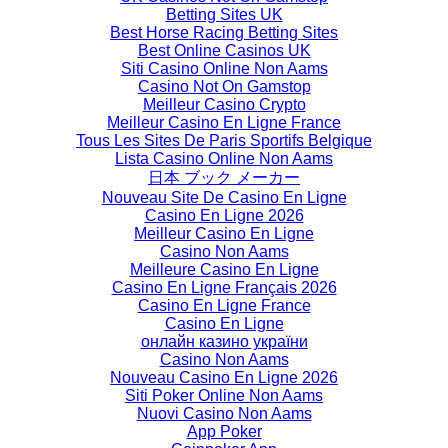
Betting Sites UK
Best Horse Racing Betting Sites
Best Online Casinos UK
Siti Casino Online Non Aams
Casino Not On Gamstop
Meilleur Casino Crypto
Meilleur Casino En Ligne France
Tous Les Sites De Paris Sportifs Belgique
Lista Casino Online Non Aams
日本 ブック メーカー
Nouveau Site De Casino En Ligne
Casino En Ligne 2026
Meilleur Casino En Ligne
Casino Non Aams
Meilleure Casino En Ligne
Casino En Ligne Français 2026
Casino En Ligne France
Casino En Ligne
онлайн казино україни
Casino Non Aams
Nouveau Casino En Ligne 2026
Siti Poker Online Non Aams
Nuovi Casino Non Aams
App Poker